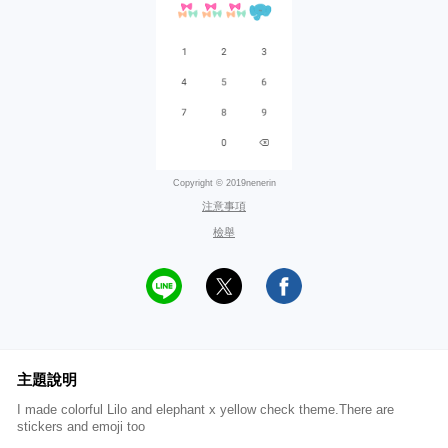
Copyright © 2019nenerin
注意事項
檢舉
主題說明
I made colorful Lilo and elephant x yellow check theme.There are
stickers and emoji too