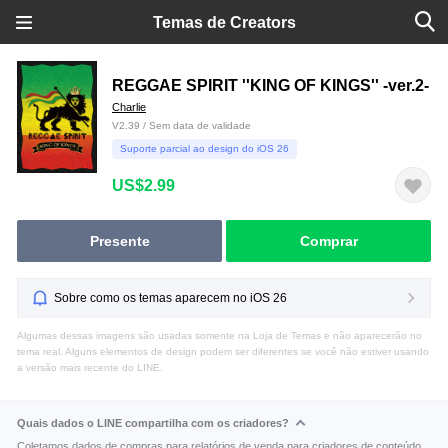
Temas de Creators
REGGAE SPIRIT ''KING OF KINGS'' -ver.2-
Charlie
V2.39 / Sem data de validade
Suporte parcial ao design do iOS 26
US$2.99
Presente
Comprar
Sobre como os temas aparecem no iOS 26
Algumas dessas imagens são usadas somente na Loja de Temas e não aparecerão no
tema real. Alguns elementos de design podem ser diferentes se você não estiver usando
a versão mais recente do LINE.
Quais dados o LINE compartilha com os criadores?
Coletamos dados de compras para relatórios de venda para criadores de conteúdo.