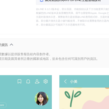
自LINE 9.12.0版本起，部分頁面、功能按鈕以及下方功能選單
根據您的LINE版本及裝置機型而異。因平台開發商Apple, Goog
主題封面僅供示意，實際套用主題並開啟LINE應用程式時，主題封面
面。部分圖片僅供主題小舖刊載使用，不會顯示在實際套用的主題內。
本，部分畫面設計可能與下方示意圖有所不同。
的資訊
買數據以提供販售報告給內容創作者。
買日期及購買者所註冊的國家或地區，並未包含任何可識別用戶的資訊。