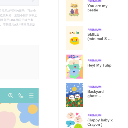
You are my
bestie
只能呈現系統預設的圖示，可能會
le之政策規格，主題小舖所刊載之
將顯示LINE預設的綠色畫
若您使用的LINE非最新版
SMILE
(minimal S M I
L E) - 19
Hey! My Tulip
Backyard
ghost
bear(backyard
collection)
(Happy baby x
Crayon )