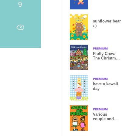
sunflower bear
:-)
Fluffy Crew:
The Christmas
Market
have a kawaii
day
Various
couple and
friends
Theme! #3