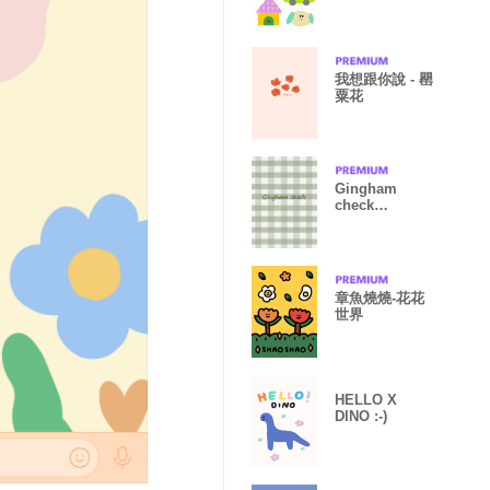
我想跟你說 - 罌
粟花
Gingham
check
/greentea
章魚燒燒-花花
世界
HELLO X
DINO :-)