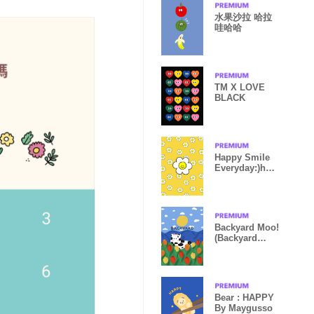
水果沙拉 哈拉
哇哈哈
TM X LOVE
BLACK
Happy Smile
Everyday:)hon
ey orange
Backyard Moo!
(Backyard
collection)
Bear : HAPPY
By Maygusso