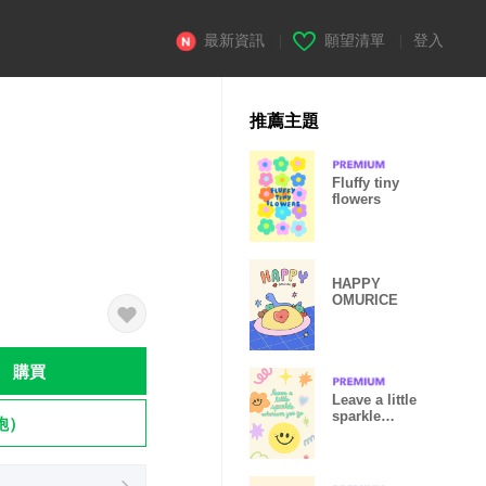
最新資訊
|
願望清單
|
登入
推薦主題
Fluffy tiny
flowers
HAPPY
OMURICE
購買
Leave a little
sparkle
飽）
wherever you
go:)