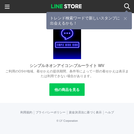
トレンド検索ワードで新しいスタンプに
出会えるかも！
シンプルネオンアイコン-ブルーライト WV
ご利用のOSや地域、着せかえの提供期間、条件等によって一部の着せかえは表示ま
たは利用できない場合があります。
他の商品を見る
|
|
|
利用規約
プライバシーポリシー
資金決済法に基づく表示
ヘルプ
©
LY Corporation