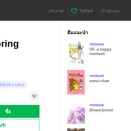
ประกาศ
|
วิชลิสต์
|
เข้าสู่ระบบ
ธีมแนะนำ
ring
US -a happy
moment-
warui-chan
 iOS 26 บางส่วน
[flower]violet
ซื้อ
ฟรี!