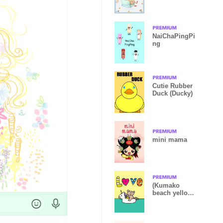
NaiChaPingPi
ng
Cutie Rubber
Duck (Ducky)
mini mama
(Kumako
beach yellow
summer )