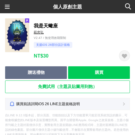
個人原創主題
我是天蠍座
莊忠弘
V2.47 / 無使用效期限制
支援iOS 26部分設計規格
NT$30
贈送禮物
購買
免費試用（主題及貼圖用到飽）
購買前請詳閱iOS 26 LINE主題規格說明
自LINE 9.12.0版本起，部分頁面、功能按鈕以及下方功能選單只能呈現系統預設的圖示，可
能會根據您的LINE版本及裝置機型而異。因平台開發商Apple, Google之政策規格，主題小舖
所刊載之主題封面僅供示意，實際套用主題並開啟LINE應用程式時，主題封面將顯示LINE預
設的綠色畫面。部分圖片僅供主題小舖刊載使用，不會顯示在實際套用的主題內。若您使用的
LINE非最新版本，部分畫面設計可能與下方示意圖有所不同。