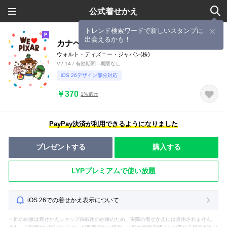
公式着せかえ
トレンド検索ワードで新しいスタンプに
出会えるかも！
カナヘイ画♪WE♡PIXAR
ウォルト・ディズニー・ジャパン(株)
V2.14 / 有効期間 - 期限なし
iOS 26デザイン部分対応
￥370
1%還元
PayPay決済が利用できるようになりました
プレゼントする
購入する
LYPプレミアムで使い放題
iOS 26での着せかえ表示について
一部の画像は着せかえショップ掲載用の画像のため、実際の着せかえには適用されません。