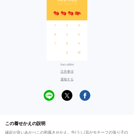
HaccaMint
注意事項
通報する
この着せかえの説明
縁起が良いあかべこの和風きせかえ。牛/うし/丑がモチーフの張り子の