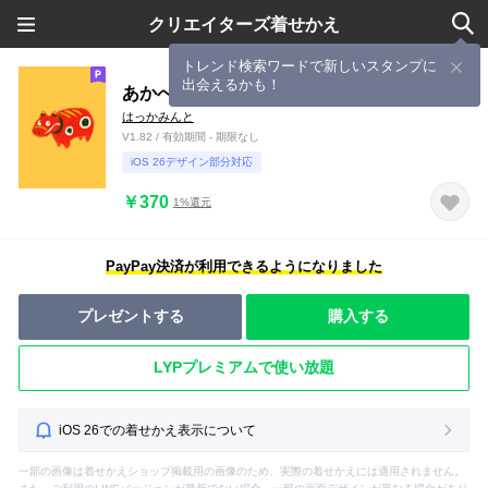
クリエイターズ着せかえ
トレンド検索ワードで新しいスタンプに
出会えるかも！
あかべこ5
はっかみんと
V1.82 / 有効期間 - 期限なし
iOS 26デザイン部分対応
￥370
1%還元
PayPay決済が利用できるようになりました
プレゼントする
購入する
LYPプレミアムで使い放題
iOS 26での着せかえ表示について
一部の画像は着せかえショップ掲載用の画像のため、実際の着せかえには適用されません。