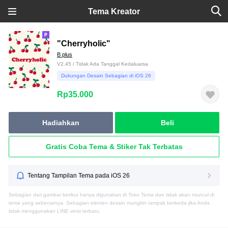
Tema Kreator
"Cherryholic"
B plus
V2.45 / Tidak Ada Tanggal Kedaluarsa
Dukungan Desain Sebagian di iOS 26
Rp35.000
Hadiahkan
Beli
Gratis Coba Tema & Stiker Tak Terbatas
Tentang Tampilan Tema pada iOS 26
Sebagian dari gambar berikut hanya digunakan di Toko Tema dan tidak akan muncul di
tema yang sebenarnya. Sebagian elemen desain mungkin tampak berbeda jika Anda
tidak menggunakan LINE versi terbaru.