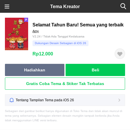
Tema Kreator
Selamat Tahun Baru! Semua yang terbaik
Amy
V2.24 / Tidak Ada Tanggal Kedaluarsa
Dukungan Desain Sebagian di iOS 26
Rp12.000
Hadiahkan
Beli
Gratis Coba Tema & Stiker Tak Terbatas
Tentang Tampilan Tema pada iOS 26
Sebagian dari gambar berikut hanya digunakan di Toko Tema dan tidak akan muncul di
tema yang sebenarnya. Sebagian elemen desain mungkin tampak berbeda jika Anda
tidak menggunakan LINE versi terbaru.