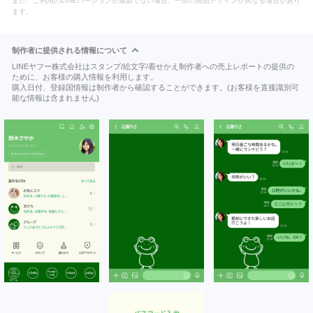
また、ご利用のLINEバージョンが最新でない場合、一部の画面デザインが異なる場合があり
ます。
制作者に提供される情報について
LINEヤフー株式会社はスタンプ/絵文字/着せかえ制作者への売上レポートの提供の
ために、お客様の購入情報を利用します。
購入日付、登録国情報は制作者から確認することができます。(お客様を直接識別可
能な情報は含まれません)