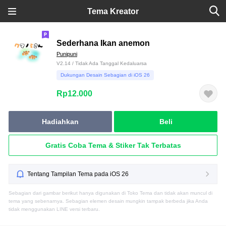
Tema Kreator
Sederhana Ikan anemon
Punipuni
V2.14 / Tidak Ada Tanggal Kedaluarsa
Dukungan Desain Sebagian di iOS 26
Rp12.000
Hadiahkan
Beli
Gratis Coba Tema & Stiker Tak Terbatas
Tentang Tampilan Tema pada iOS 26
Sebagian dari gambar berikut hanya digunakan di Toko Tema dan tidak akan muncul di
tema yang sebenarnya. Sebagian elemen desain mungkin tampak berbeda jika Anda
tidak menggunakan LINE versi terbaru.