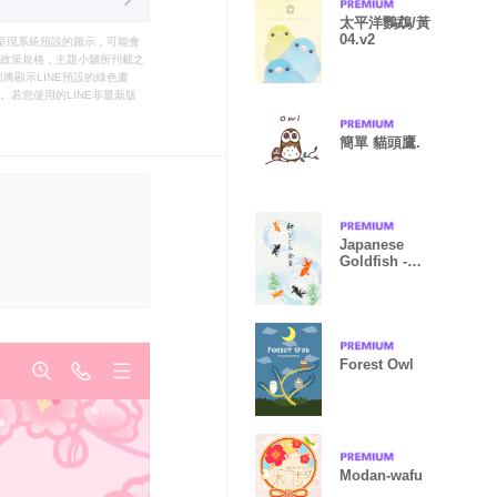
太平洋鸚鵡/黃
04.v2
只能呈現系統預設的圖示，可能會
le之政策規格，主題小舖所刊載之
將顯示LINE預設的綠色畫
若您使用的LINE非最新版
簡單 貓頭鷹.
Japanese
Goldfish -
NAGOMI-
Forest Owl
Modan-wafu