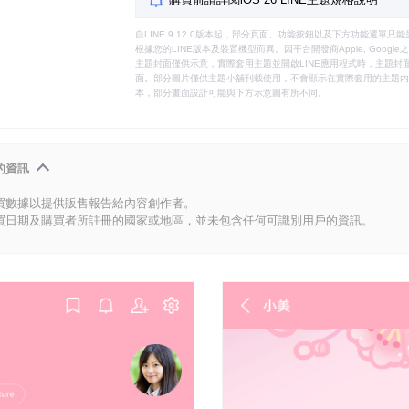
自LINE 9.12.0版本起，部分頁面、功能按鈕以及下方功能選單
根據您的LINE版本及裝置機型而異。因平台開發商Apple, Goog
主題封面僅供示意，實際套用主題並開啟LINE應用程式時，主題封面
面。部分圖片僅供主題小舖刊載使用，不會顯示在實際套用的主題內。
本，部分畫面設計可能與下方示意圖有所不同。
的資訊
買數據以提供販售報告給內容創作者。
買日期及購買者所註冊的國家或地區，並未包含任何可識別用戶的資訊。