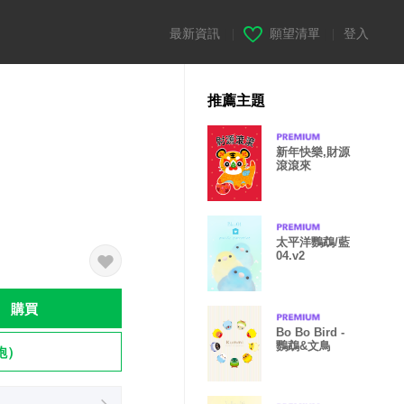
最新資訊
|
願望清單
|
登入
推薦主題
新年快樂,財源
滾滾來
太平洋鸚鵡/藍
04.v2
購買
Bo Bo Bird -
鸚鵡&文鳥
飽）