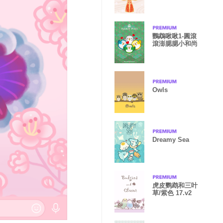
鸚鵡啾啾1-圓滾
滾澎腮腮小和尚
Owls
Dreamy Sea
虎皮鹦鹉和三叶
草/紫色 17.v2