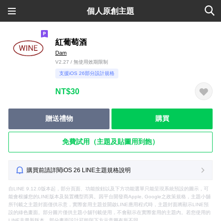
個人原創主題
紅葡萄酒
Dam
V2.27 / 無使用效期限制
支援iOS 26部分設計規格
NT$30
贈送禮物
購買
免費試用（主題及貼圖用到飽）
購買前請詳閱iOS 26 LINE主題規格說明
自LINE 9.12.0版本起，部分頁面、功能按鈕以及下方功能選單只能呈現系統預設的圖示，可
能會根據您的LINE版本及裝置機型而異。因平台開發商Apple, Google之政策規格，主題小舖
所刊載之主題封面僅供示意，實際套用主題並開啟LINE應用程式時，主題封面將顯示LINE預
設的綠色畫面。部分圖片僅供主題小舖刊載使用，不會顯示在實際套用的主題內。若您使用的
LINE非最新版本，部分畫面設計可能與下方示意圖有所不同。