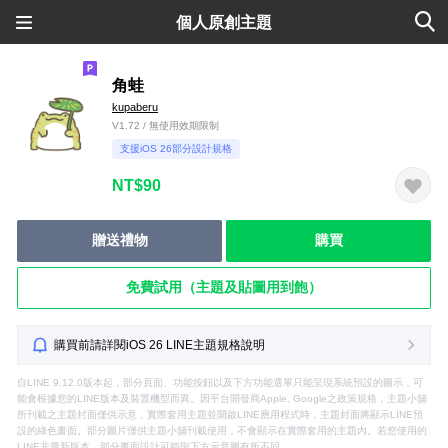
個人原創主題
角蛙
kupaberu
V1.72 / 無使用效期限制
支援iOS 26部分設計規格
NT$90
贈送禮物
購買
免費試用（主題及貼圖用到飽）
購買前請詳閱iOS 26 LINE主題規格說明
自LINE 9.12.0版本起，部分頁面、功能按鈕以及下方功能選單只能呈現系統預設的圖示，可
能會根據您的LINE版本及裝置機型而異。因平台開發商Apple, Google之政策規格，主題小舖
所刊載之主題封面僅供示意，實際套用主題並開啟LINE應用程式時，主題封面將顯示LINE預
設的綠色畫面。部分圖片僅供主題小舖刊載使用，不會顯示在實際套用的主題內。若您使用的
LINE非最新版本，部分畫面設計可能與下方示意圖有所不同。