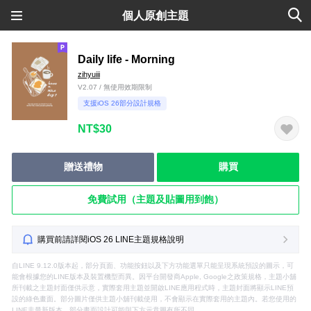
個人原創主題
Daily life - Morning
zihyuiii
V2.07 / 無使用效期限制
支援iOS 26部分設計規格
NT$30
贈送禮物
購買
免費試用（主題及貼圖用到飽）
購買前請詳閱iOS 26 LINE主題規格說明
自LINE 9.12.0版本起，部分頁面、功能按鈕以及下方功能選單只能呈現系統預設的圖示，可
能會根據您的LINE版本及裝置機型而異。因平台開發商Apple, Google之政策規格，主題小舖
所刊載之主題封面僅供示意，實際套用主題並開啟LINE應用程式時，主題封面將顯示LINE預
設的綠色畫面。部分圖片僅供主題小舖刊載使用，不會顯示在實際套用的主題內。若您使用的
LINE非最新版本，部分畫面設計可能與下方示意圖有所不同。