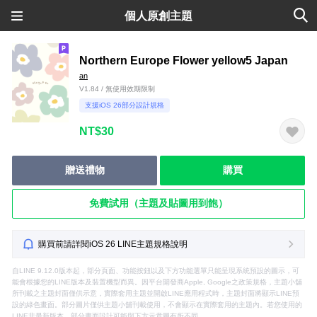
個人原創主題
Northern Europe Flower yellow5 Japan
an
V1.84 / 無使用效期限制
支援iOS 26部分設計規格
NT$30
贈送禮物
購買
免費試用（主題及貼圖用到飽）
購買前請詳閱iOS 26 LINE主題規格說明
自LINE 9.12.0版本起，部分頁面、功能按鈕以及下方功能選單只能呈現系統預設的圖示，可
能會根據您的LINE版本及裝置機型而異。因平台開發商Apple, Google之政策規格，主題小舖
所刊載之主題封面僅供示意，實際套用主題並開啟LINE應用程式時，主題封面將顯示LINE預
設的綠色畫面。部分圖片僅供主題小舖刊載使用，不會顯示在實際套用的主題內。若您使用的
LINE非最新版本，部分畫面設計可能與下方示意圖有所不同。