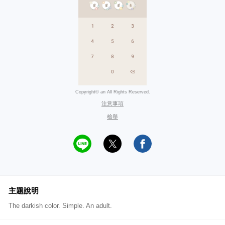
Copyright© an All Rights Reserved.
注意事項
檢舉
主題說明
The darkish color. Simple. An adult.