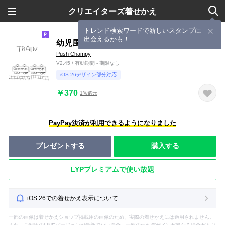
クリエイターズ着せかえ
トレンド検索ワードで新しいスタンプに
出会えるかも！
幼児風手書き電車
Push Champy
V2.45 / 有効期間 - 期限なし
iOS 26デザイン部分対応
￥370
1%還元
PayPay決済が利用できるようになりました
プレゼントする
購入する
LYPプレミアムで使い放題
iOS 26での着せかえ表示について
一部の画像は着せかえショップ掲載用の画像のため、実際の着せかえには適用されません。