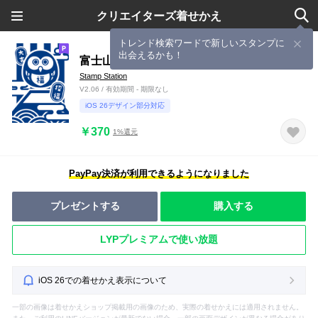
クリエイターズ着せかえ
トレンド検索ワードで新しいスタンプに
出会えるかも！
富士山の招福フクロウ／藍色
Stamp Station
V2.06 / 有効期間 - 期限なし
iOS 26デザイン部分対応
￥370
1%還元
PayPay決済が利用できるようになりました
プレゼントする
購入する
LYPプレミアムで使い放題
iOS 26での着せかえ表示について
一部の画像は着せかえショップ掲載用の画像のため、実際の着せかえには適用されません。