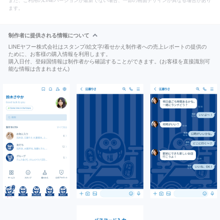
また、ご利用のLINEバージョンが最新でない場合、一部の画面デザインが異なる場合があり
ます。
制作者に提供される情報について
LINEヤフー株式会社はスタンプ/絵文字/着せかえ制作者への売上レポートの提供の
ために、お客様の購入情報を利用します。
購入日付、登録国情報は制作者から確認することができます。(お客様を直接識別可
能な情報は含まれません)