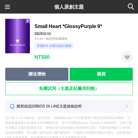
個人原創主題
Small Heart *GlossyPurple 9*
michiyo-yo
V1.64 / 無使用效期限制
支援iOS 26部分設計規格
NT$90
贈送禮物
購買
免費試用（主題及貼圖用到飽）
購買前請詳閱iOS 26 LINE主題規格說明
自LINE 9.12.0版本起，部分頁面、功能按鈕以及下方功能選單只能呈現系統預設的圖示，可
能會根據您的LINE版本及裝置機型而異。因平台開發商Apple, Google之政策規格，主題小舖
所刊載之主題封面僅供示意，實際套用主題並開啟LINE應用程式時，主題封面將顯示LINE預
設的綠色畫面。部分圖片僅供主題小舖刊載使用，不會顯示在實際套用的主題內。若您使用的
LINE非最新版本，部分畫面設計可能與下方示意圖有所不同。