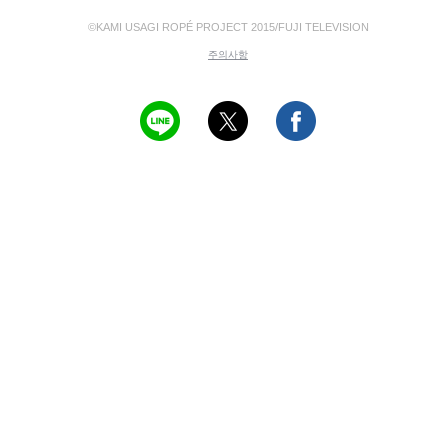
©KAMI USAGI ROPÉ PROJECT 2015/FUJI TELEVISION
주의사항