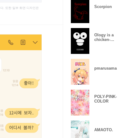
Scorpion
다. 또한 일부 화면 디자인은
Ology is a
chicken-
BYEBYECHUC
HU
pmarusama
POLY-PINK-
COLOR
AMAOTO.