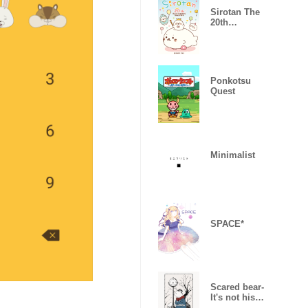
Sirotan The
20th
Anniversary
Parade
Ponkotsu
Quest
Minimalist
SPACE*
Scared bear-
It's not his
day-