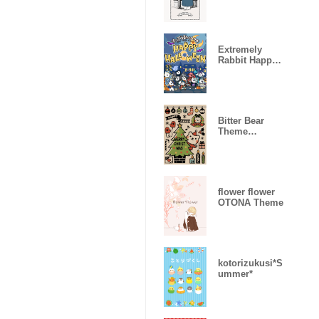
Extremely
Rabbit Happy
Halloween2
Bitter Bear
Theme
<ver.Xmas>
flower flower
OTONA Theme
kotorizukusi*S
ummer*