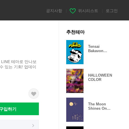
공지사항
|
위시리스트
|
로그인
추천테마
Tensai
Bakavon
theme
LINE 테마로 만나보
수 있는 기회! 업데이
HALLOWEEN
COLOR
The Moon
구입하기
Shines On
You