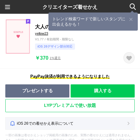
クリエイターズ着せかえ
トレンド検索ワードで新しいスタンプに
出会えるかも！
大人のシンプルハート =peachpink=
yellow23
V1.77 / 有効期間 - 期限なし
iOS 26デザイン部分対応
￥370
1%還元
PayPay決済が利用できるようになりました
プレゼントする
購入する
LYPプレミアムで使い放題
iOS 26での着せかえ表示について
一部の画像は着せかえショップ掲載用の画像のため、実際の着せかえには適用されません。