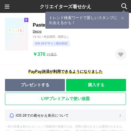
クリエイターズ着せかえ
トレンド検索ワードで新しいスタンプに
出会えるかも！
Pastel on White
Decro
V2.41 / 有効期間 - 期限なし
iOS 26デザイン部分対応
￥370
1%還元
PayPay決済が利用できるようになりました
プレゼントする
購入する
LYPプレミアムで使い放題
iOS 26での着せかえ表示について
一部の画像は着せかえショップ掲載用の画像のため、実際の着せかえには適用されません。