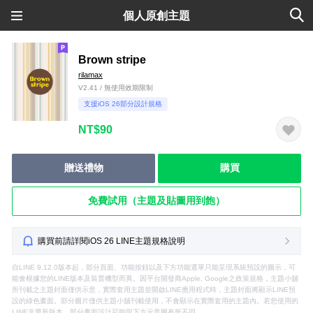
個人原創主題
Brown stripe
rilamax
V2.41 / 無使用效期限制
支援iOS 26部分設計規格
NT$90
贈送禮物
購買
免費試用（主題及貼圖用到飽）
購買前請詳閱iOS 26 LINE主題規格說明
自LINE 9.12.0版本起，部分頁面、功能按鈕以及下方功能選單只能呈現系統預設的圖示，可
能會根據您的LINE版本及裝置機型而異。因平台開發商Apple, Google之政策規格，主題小舖
所刊載之主題封面僅供示意，實際套用主題並開啟LINE應用程式時，主題封面將顯示LINE預
設的綠色畫面。部分圖片僅供主題小舖刊載使用，不會顯示在實際套用的主題內。若您使用的
LINE非最新版本，部分畫面設計可能與下方示意圖有所不同。