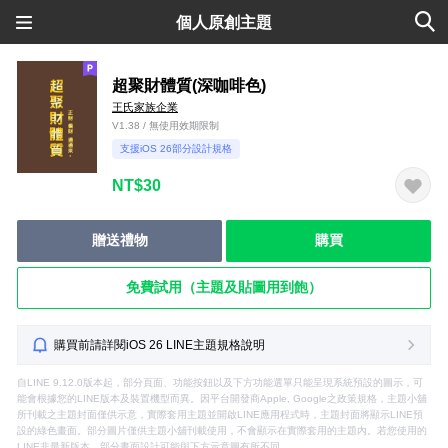
個人原創主題
超聚財體質(深咖啡色)
王氏家族企業
V1.38 / 無使用效期限制
支援iOS 26部分設計規格
NT$30
贈送禮物
購買
免費試用（主題及貼圖用到飽）
購買前請詳閱iOS 26 LINE主題規格說明
自LINE 9.12.0版本起，部分頁面、功能按鈕以及下方功能選單只能呈現系統預設的圖示，可
能會根據您的LINE版本及裝置機型而異。因平台開發商Apple, Google之政策規格，主題小舖
所刊載之主題封面僅供示意，實際套用主題並開啟LINE應用程式時，主題封面將顯示LINE預
設的綠色畫面。部分圖片僅供主題小舖刊載使用，不會顯示在實際套用的主題內。若您使用的
LINE非最新版本，部分畫面設計可能與下方示意圖有所不同。