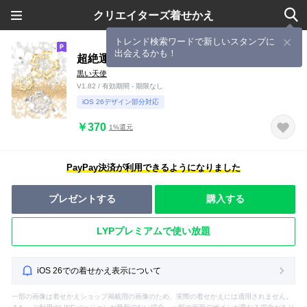
クリエイターズ着せかえ
トレンド検索ワードで新しいスタンプに
出会えるかも！
超絶運気アップ♥黄金クローバーin光の海⑥
黒い天使
V1.82 / 有効期間 - 期限なし
iOS 26デザイン部分対応
￥370
1%還元
PayPay決済が利用できるようになりました
プレゼントする
購入する
LYPプレミアムで使い放題
iOS 26での着せかえ表示について
一部の画像は着せかえショップ掲載用の画像のため、実際の着せかえには適用されません。