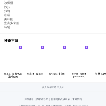
冰淇淋
沙拉
雞塊
咖啡
美味的
豐富多彩的
時髦
推薦主題
簡單的 心 棕色的
星座 II｜處女座
我可愛的小寶貝
korea_rabbit
熊 墊 [白色
淺褐色的
(dustyblue)
個人原創主題 主頁面
|
|
|
服務條款
隱私權政策
行銷資料提供政策
常見問題