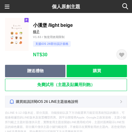
個人原創主題
小漢堡 /light beige
桃子
V1.63 / 無使用效期限制
支援iOS 26部分設計規格
NT$30
贈送禮物
購買
免費試用（主題及貼圖用到飽）
購買前請詳閱iOS 26 LINE主題規格說明
自LINE 9.12.0版本起，部分頁面、功能按鈕以及下方功能選單只能呈現系統預設的圖示，可
能會根據您的LINE版本及裝置機型而異。因平台開發商Apple, Google之政策規格，主題小舖
所刊載之主題封面僅供示意，實際套用主題並開啟LINE應用程式時，主題封面將顯示LINE預
設的綠色畫面。部分圖片僅供主題小舖刊載使用，不會顯示在實際套用的主題內。若您使用的
LINE非最新版本，部分畫面設計可能與下方示意圖有所不同。