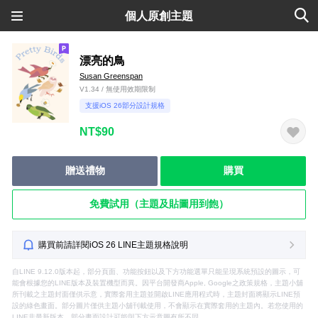
個人原創主題
漂亮的鳥
Susan Greenspan
V1.34 / 無使用效期限制
支援iOS 26部分設計規格
NT$90
贈送禮物
購買
免費試用（主題及貼圖用到飽）
購買前請詳閱iOS 26 LINE主題規格說明
自LINE 9.12.0版本起，部分頁面、功能按鈕以及下方功能選單只能呈現系統預設的圖示，可
能會根據您的LINE版本及裝置機型而異。因平台開發商Apple, Google之政策規格，主題小舖
所刊載之主題封面僅供示意，實際套用主題並開啟LINE應用程式時，主題封面將顯示LINE預
設的綠色畫面。部分圖片僅供主題小舖刊載使用，不會顯示在實際套用的主題內。若您使用的
LINE非最新版本，部分畫面設計可能與下方示意圖有所不同。