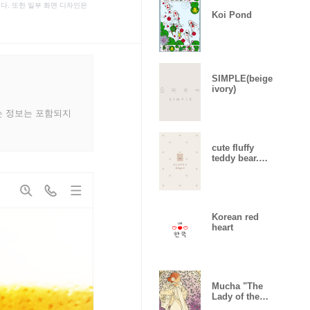
다. 또한 일부 화면 디자인은
Koi Pond
SIMPLE(beige
ivory)
는 정보는 포함되지
cute fluffy
teddy bear.
brown
Korean red
heart
Mucha "The
Lady of the
Camellias"