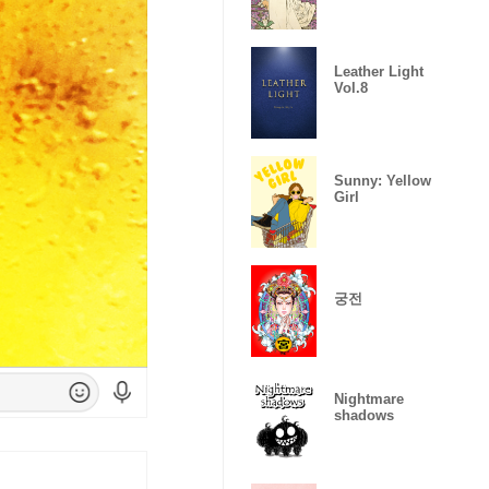
Leather Light
Vol.8
Sunny: Yellow
Girl
궁전
Nightmare
shadows