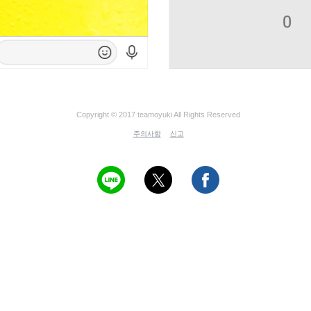
Copyright © 2017 teamoyuki All Rights Reserved
주의사항
신고