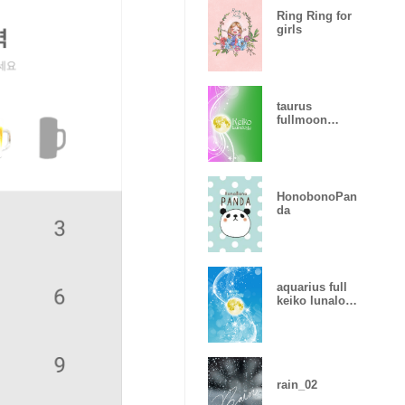
Ring Ring for
girls
taurus
fullmoon
keiko
lunalogy_2
HonobonoPan
da
aquarius full
keiko lunalogy
2019
rain_02