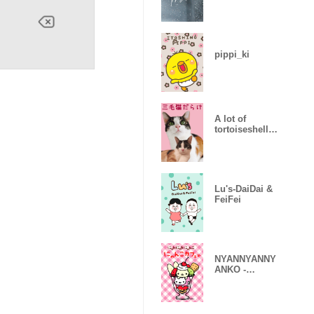
pippi_ki
A lot of
tortoiseshell
cat
Lu's-DaiDai &
FeiFei
NYANNYANNY
ANKO -
NYANKO
CAFE-