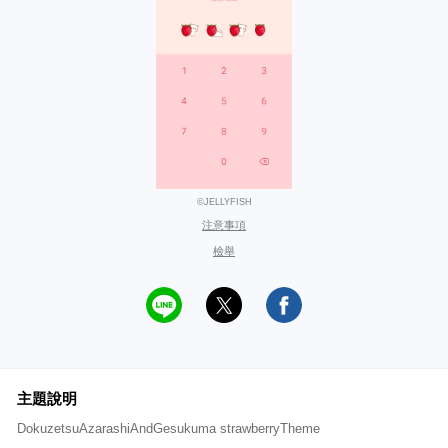
©JELLYFISH
注意事項
檢舉
主題說明
DokuzetsuAzarashiAndGesukuma strawberryTheme