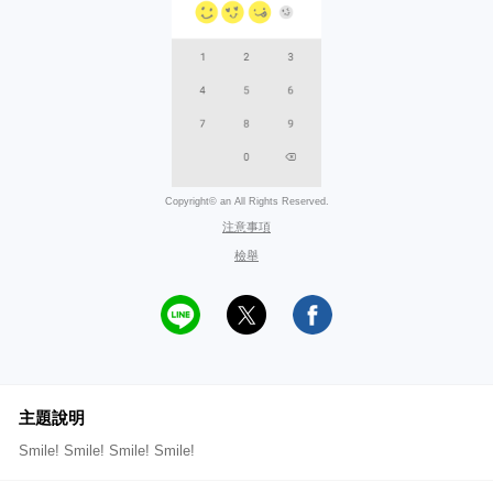
Copyright© an All Rights Reserved.
注意事項
檢舉
主題說明
Smile! Smile! Smile! Smile!