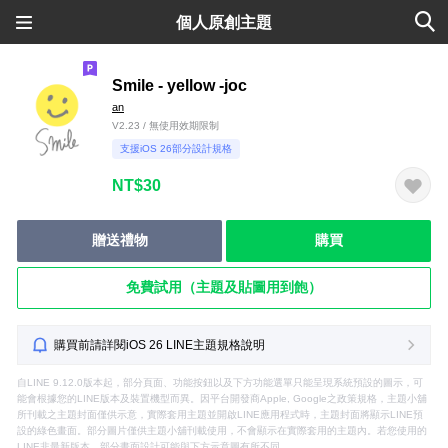
個人原創主題
Smile - yellow -joc
an
V2.23 / 無使用效期限制
支援iOS 26部分設計規格
NT$30
贈送禮物
購買
免費試用（主題及貼圖用到飽）
購買前請詳閱iOS 26 LINE主題規格說明
自LINE 9.12.0版本起，部分頁面、功能按鈕以及下方功能選單只能呈現系統預設的圖示，可
能會根據您的LINE版本及裝置機型而異。因平台開發商Apple, Google之政策規格，主題小舖
所刊載之主題封面僅供示意，實際套用主題並開啟LINE應用程式時，主題封面將顯示LINE預
設的綠色畫面。部分圖片僅供主題小舖刊載使用，不會顯示在實際套用的主題內。若您使用的
LINE非最新版本，部分畫面設計可能與下方示意圖有所不同。