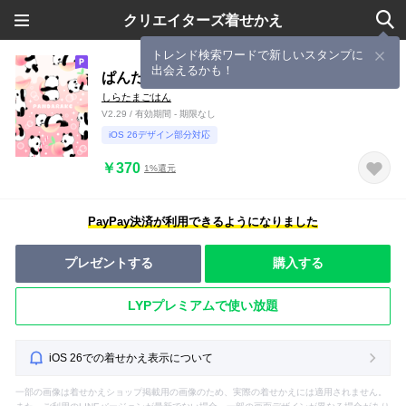
クリエイターズ着せかえ
トレンド検索ワードで新しいスタンプに
出会えるかも！
ぱんだらけ（ver.ピーチソーダ味）
しらたまごはん
V2.29 / 有効期間 - 期限なし
iOS 26デザイン部分対応
￥370
1%還元
PayPay決済が利用できるようになりました
プレゼントする
購入する
LYPプレミアムで使い放題
iOS 26での着せかえ表示について
一部の画像は着せかえショップ掲載用の画像のため、実際の着せかえには適用されません。