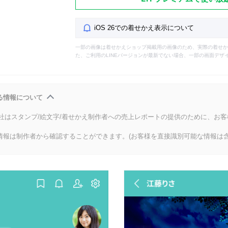
iOS 26での着せかえ表示について
一部の画像は着せかえショップ掲載用の画像のため、実際の着せか
た、ご利用のLINEバージョンが最新でない場合、一部の画面デザ
る情報について
会社はスタンプ/絵文字/着せかえ制作者への売上レポートの提供のために、お
情報は制作者から確認することができます。(お客様を直接識別可能な情報は含