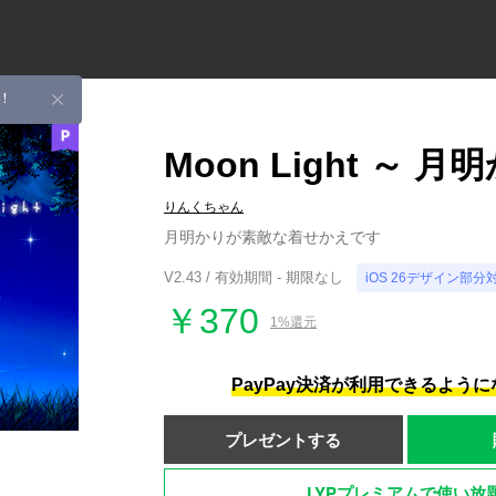
！
Moon Light ～ 月
りんくちゃん
月明かりが素敵な着せかえです
V2.43 / 有効期間 - 期限なし
iOS 26デザイン部分
￥370
1%還元
PayPay決済が利用できるよう
プレゼントする
LYPプレミアムで使い放