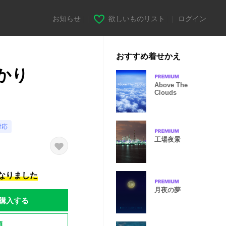
お知らせ
|
欲しいものリスト
|
ログイン
おすすめ着せかえ
明かり
Above The
Clouds
対応
工場夜景
になりました
月夜の夢
購入する
題