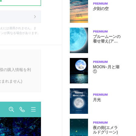
夕刻の空
えには適用されません。ま
インが異なる場合があります。
ブルームーンの
着せ替え(アッ
プデートver.)
MOON~月と湖
客様の購入情報を利
①
まれません)
月光
夜の街(エメラ
ルドグリーン)