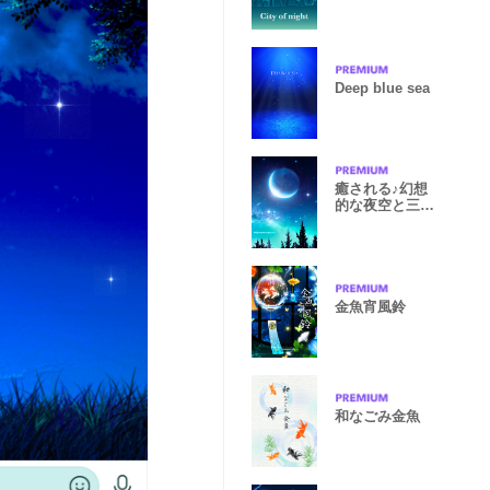
Deep blue sea
癒される♪幻想
的な夜空と三日
月
金魚宵風鈴
和なごみ金魚