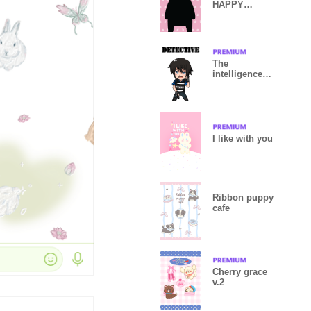
HAPPY
FRIENDS
The
intelligence
police
detective
I like with you
Ribbon puppy
cafe
Cherry grace
v.2