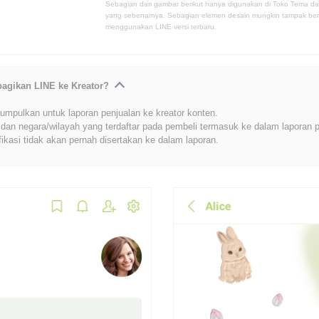
Sebagian dari gambar berikut hanya digunakan di Toko Tema da
yang sebenarnya. Sebagian elemen desain mungkin tampak berb
menggunakan LINE versi terbaru.
bagikan LINE ke Kreator?
umpulkan untuk laporan penjualan ke kreator konten.
dan negara/wilayah yang terdaftar pada pembeli termasuk ke dalam laporan p
fikasi tidak akan pernah disertakan ke dalam laporan.