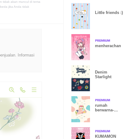
n tidak akan muncul di tema
eda jika Anda tidak
Little friends :)
menherachan
enjualan. Informasi
Denim
Starlight
rumah
berwarna-
warni
KUMAMON