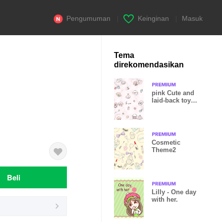
Pengumuman
|
Keinginan
|
Masuk
Tema
direkomendasikan
pink Cute and
laid-back toy
poodle 04_2
Cosmetic
Theme2
Beli
Lilly - One day
with her.