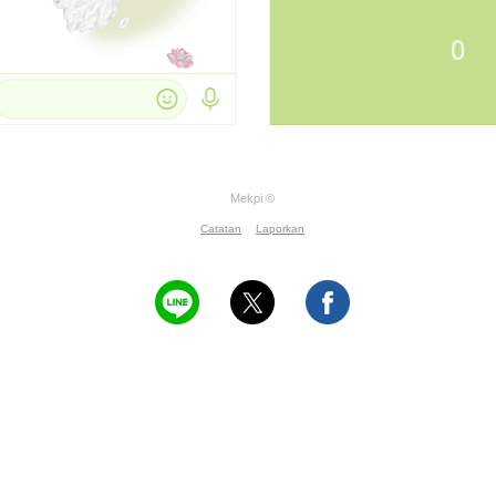
Mekpi ©
Catatan
Laporkan