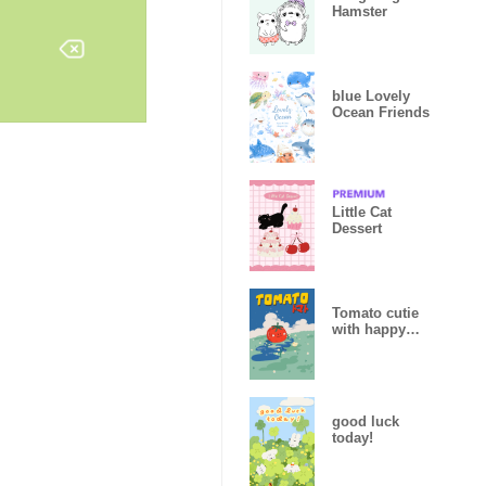
Hamster
blue Lovely
Ocean Friends
Little Cat
Dessert
Tomato cutie
with happy
duck sky blue
good luck
today!