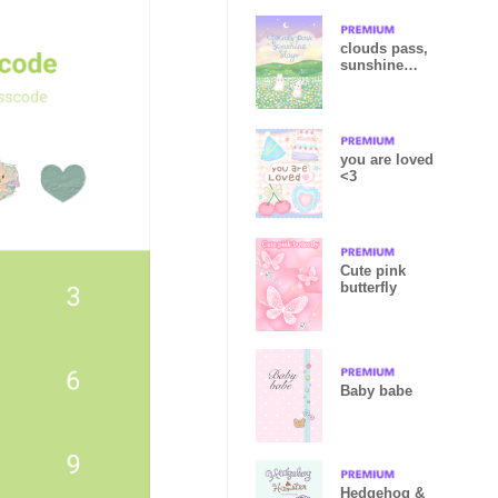
clouds pass,
sunshine
stays :-)
you are loved
<3
Cute pink
butterfly
Baby babe
Hedgehog &