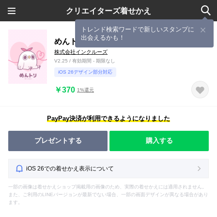
クリエイターズ着せかえ
トレンド検索ワードで新しいスタンプに
出会えるかも！
めんトリ×ニコイチ(イモウトver.)
株式会社インクルーズ
V2.25 / 有効期間 - 期限なし
iOS 26デザイン部分対応
￥370
1%還元
PayPay決済が利用できるようになりました
プレゼントする
購入する
iOS 26での着せかえ表示について
一部の画像は着せかえショップ掲載用の画像のため、実際の着せかえには適用されません。
また、ご利用のLINEバージョンが最新でない場合、一部の画面デザインが異なる場合があり
ます。