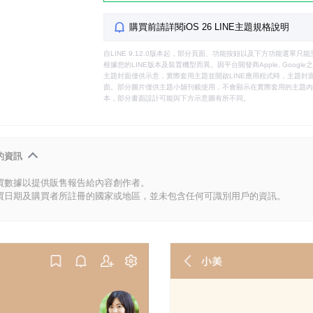
購買前請詳閱iOS 26 LINE主題規格說明
自LINE 9.12.0版本起，部分頁面、功能按鈕以及下方功能選單
根據您的LINE版本及裝置機型而異。因平台開發商Apple, Goog
主題封面僅供示意，實際套用主題並開啟LINE應用程式時，主題封面
面。部分圖片僅供主題小舖刊載使用，不會顯示在實際套用的主題內。
本，部分畫面設計可能與下方示意圖有所不同。
的資訊
買數據以提供販售報告給內容創作者。
買日期及購買者所註冊的國家或地區，並未包含任何可識別用戶的資訊。