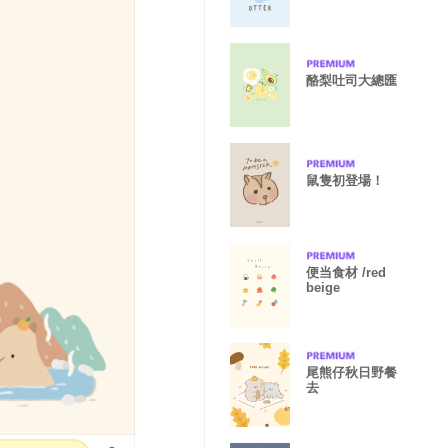
酪梨吐司大總匯
鼠隻初登場！
便当食材 /red
beige
尾熊仔秋日野餐
去