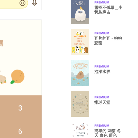
雪怪不孤單＿小
黃鳥麻吉
瓦片的瓦 - 抱抱
恐龍
泡澡水豚
排球天堂
簡單的 刺猬 冬
天 白色 藍色