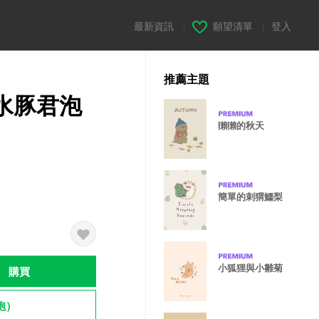
最新資訊
|
願望清單
|
登入
推薦主題
W 水豚君泡
獺獺的秋天
簡單的刺猬鱷梨
小狐狸與小雛菊
購買
飽）