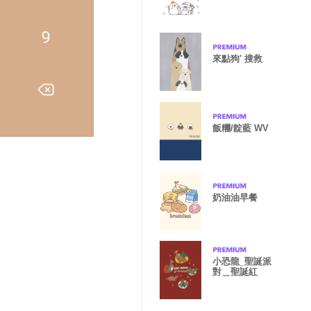
來點狗' 搜救
飯糰/靛藍 WV
奶油油早餐
小恐龍_聖誕派
對＿聖誕紅