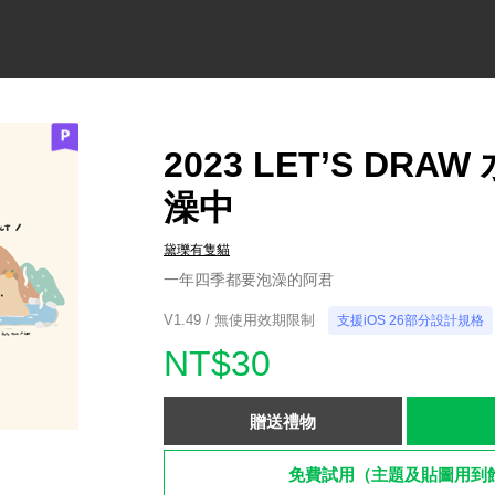
2023 LET’S DRA
澡中
黛瓅有隻貓
一年四季都要泡澡的阿君
V1.49 / 無使用效期限制
支援iOS 26部分設計規格
NT$30
贈送禮物
免費試用（主題及貼圖用到