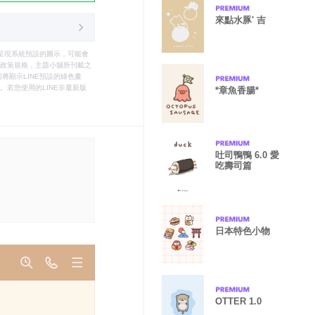
來點水豚' 吉
只能呈現系統預設的圖示，可能會
le之政策規格，主題小舖所刊載之
將顯示LINE預設的綠色畫
若您使用的LINE非最新版
*章魚香腸*
吐司鴨鴨 6.0 愛
吃壽司篇
日本特色小物
OTTER 1.0