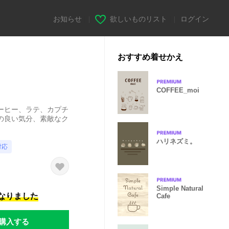
お知らせ
|
欲しいものリスト
|
ログイン
おすすめ着せかえ
COFFEE_moi
ーヒー、ラテ、カプチ
の良い気分、素敵なク
ハリネズミ。
対応
Simple Natural
になりました
Cafe
購入する