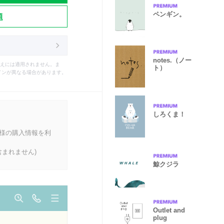
ペンギン。
題
notes.（ノー
えには適用されません。ま
ト）
インが異なる場合があります。
しろくま！
客様の購入情報を利
まれません)
鯨クジラ
Outlet and
plug