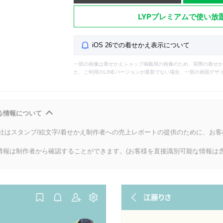
LYPプレミアムで使い放
iOS 26での着せかえ表示について
一部の画像は着せかえショップ掲載用の画像のため、実際の着せか
た、ご利用のLINEバージョンが最新でない場合、一部の画面デザ
る情報について
会社はスタンプ/絵文字/着せかえ制作者への売上レポートの提供のために、お
情報は制作者から確認することができます。(お客様を直接識別可能な情報は含