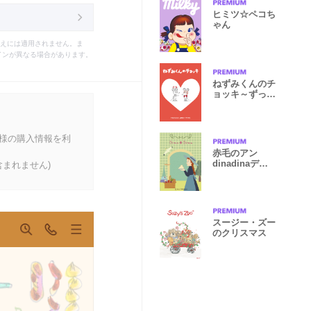
ヒミツ☆ペコち
ゃん
えには適用されません。ま
インが異なる場合があります。
ねずみくんのチ
ョッキ～ずっと
いっしょ～
客様の購入情報を利
赤毛のアン
dinadinaデザ
まれません)
イン
スージー・ズー
のクリスマス