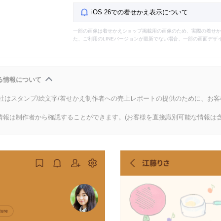
iOS 26での着せかえ表示について
一部の画像は着せかえショップ掲載用の画像のため、実際の着せか
た、ご利用のLINEバージョンが最新でない場合、一部の画面デザ
る情報について
会社はスタンプ/絵文字/着せかえ制作者への売上レポートの提供のために、お
情報は制作者から確認することができます。(お客様を直接識別可能な情報は含