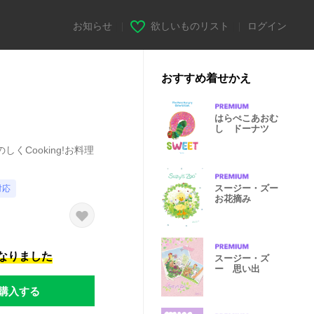
お知らせ
|
欲しいものリスト
|
ログイン
おすすめ着せかえ
はらぺこあおむ
し ドーナツ
Cooking!お料理
スージー・ズー
対応
お花摘み
になりました
スージー・ズ
ー 思い出
購入する