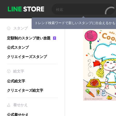
トレンド検索ワードで新しいスタンプに出会えるかも
スタンプ
定額制のスタンプ使い放題
公式スタンプ
クリエイターズスタンプ
絵文字
公式絵文字
クリエイターズ絵文字
着せかえ
公式着せかえ