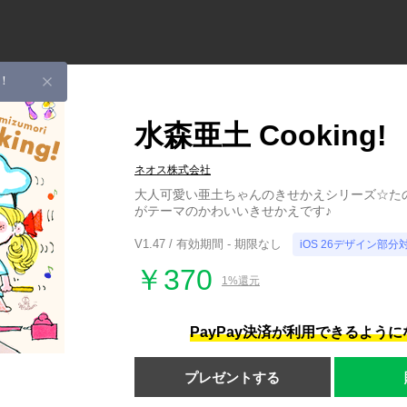
！
水森亜土 Cooking!
ネオス株式会社
大人可愛い亜土ちゃんのきせかえシリーズ☆たのしく
がテーマのかわいいきせかえです♪
V1.47 / 有効期間 - 期限なし
iOS 26デザイン部分
￥370
1%還元
PayPay決済が利用できるよう
プレゼントする