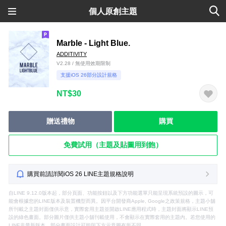
個人原創主題
Marble - Light Blue.
ADDITIVITY
V2.28 / 無使用效期限制
支援iOS 26部分設計規格
NT$30
贈送禮物
購買
免費試用（主題及貼圖用到飽）
購買前請詳閱iOS 26 LINE主題規格說明
自LINE 9.12.0版本起，部分頁面、功能按鈕以及下方功能選單只能呈現系統預設的圖示，可
能會根據您的LINE版本及裝置機型而異。因平台開發商Apple, Google之政策規格，主題小舖
所刊載之主題封面僅供示意，實際套用主題並開啟LINE應用程式時，主題封面將顯示LINE預
設的綠色畫面。部分圖片僅供主題小舖刊載使用，不會顯示在實際套用的主題內。若您使用的
LINE非最新版本，部分畫面設計可能與下方示意圖有所不同。