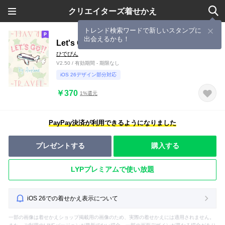
クリエイターズ着せかえ
トレンド検索ワードで新しいスタンプに
出会えるかも！
Let's GO by Airplane
ひでぴん
V2.50 / 有効期間 - 期限なし
iOS 26デザイン部分対応
￥370
1%還元
PayPay決済が利用できるようになりました
プレゼントする
購入する
LYPプレミアムで使い放題
iOS 26での着せかえ表示について
一部の画像は着せかえショップ掲載用の画像のため、実際の着せかえには適用されません。