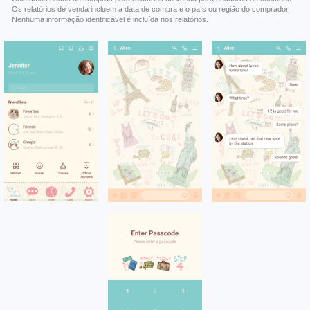
Os relatórios de venda incluem a data de compra e o país ou região do comprador.
Nenhuma informação identificável é incluída nos relatórios.