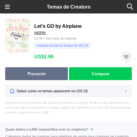
Temas de Creators
Let's GO by Airplane
HIDPIN
V2.50 / Sem data de validade
Suporte parcial ao design do iOS 26
US$2.99
Presente
Comprar
Sobre como os temas aparecem no iOS 26
Algumas dessas imagens são usadas somente na Loja de Temas e não aparecerão no
tema real. Alguns elementos de design podem ser diferentes se você não estiver usando
a versão mais recente do LINE.
Quais dados o LINE compartilha com os criadores?
Coletamos dados de compras para relatórios de venda para criadores de conteúdo.