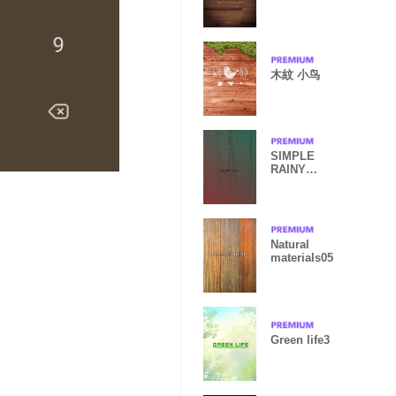
Vol.13
木紋 小鸟
SIMPLE
RAINY
GREEN_RED
BLACK
Natural
materials05
Green life3