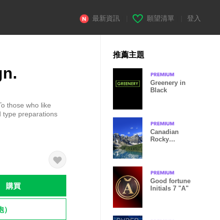
最新資訊
|
願望清單
|
登入
推薦主題
gn.
Greenery in
Black
o those who like
 type preparations
Canadian
Rocky
Mountain
Parks
Good fortune
購買
Initials 7 "A"
飽）