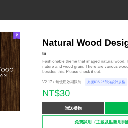
Natural Wood Desi
kg
Fashionable theme that imaged natural wood. T
nature and wood grain. There are various wood
besides this. Please check it out.
V2.17 / 無使用效期限制
支援iOS 26部分設計規格
NT$30
贈送禮物
免費試用（主題及貼圖用到