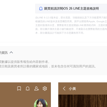
購買前請詳閱iOS 26 LINE主題規格說明
自LINE 9.12.0版本起，部分頁面、功能按鈕以及下方功能選單
根據您的LINE版本及裝置機型而異。因平台開發商Apple, Goog
主題封面僅供示意，實際套用主題並開啟LINE應用程式時，主題封面
面。部分圖片僅供主題小舖刊載使用，不會顯示在實際套用的主題內。
本，部分畫面設計可能與下方示意圖有所不同。
的資訊
買數據以提供販售報告給內容創作者。
買日期及購買者所註冊的國家或地區，並未包含任何可識別用戶的資訊。