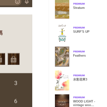
Stratum
SURF'S UP
Feathers
水彩花草3
WOOD LIGHT -
vintage wood-