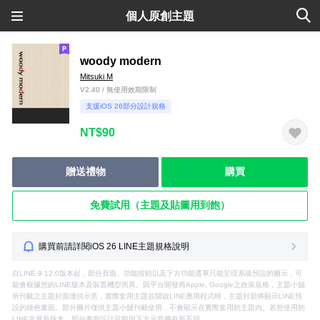
個人原創主題
woody modern
Mitsuki M
V2.40 / 無使用效期限制
支援iOS 26部分設計規格
NT$90
贈送禮物
購買
免費試用（主題及貼圖用到飽）
購買前請詳閱iOS 26 LINE主題規格說明
自LINE 9.12.0版本起，部分頁面、功能按鈕以及下方功能選單只能呈現系統預設的圖示，可
能會根據您的LINE版本及裝置機型而異。因平台開發商Apple, Google之政策規格，主題小舖
所刊載之主題封面僅供示意，實際套用主題並開啟LINE應用程式時，主題封面將顯示LINE預
設的綠色畫面。部分圖片僅供主題小舖刊載使用，不會顯示在實際套用的主題內。若您使用的
LINE非最新版本，部分畫面設計可能與下方示意圖有所不同。