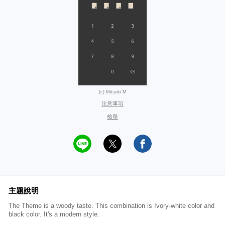
(c) Mitsuki M
注意事項
檢舉
主題說明
The Theme is a woody taste. This combination is Ivory-white color and
black color. It's a modern style.