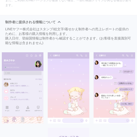
また、ご利用のLINEバージョンが最新でない場合、一部の画面デザインが異なる場合があり
ます。
制作者に提供される情報について
LINEヤフー株式会社はスタンプ/絵文字/着せかえ制作者への売上レポートの提供の
ために、お客様の購入情報を利用します。
購入日付、登録国情報は制作者から確認することができます。(お客様を直接識別可
能な情報は含まれません)