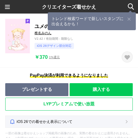
クリエイターズ着せかえ
トレンド検索ワードで新しいスタンプに
出会えるかも！
ユメのなか
椎名みのん
V2.42 / 有効期間 - 期限なし
iOS 26デザイン部分対応
￥370
1%還元
PayPay決済が利用できるようになりました
プレゼントする
購入する
LYPプレミアムで使い放題
iOS 26での着せかえ表示について
一部の画像は着せかえショップ掲載用の画像のため、実際の着せかえには適用されません。