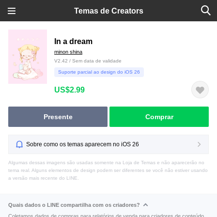
Temas de Creators
In a dream
minon shina
V2.42 / Sem data de validade
Suporte parcial ao design do iOS 26
US$2.99
Presente
Comprar
Sobre como os temas aparecem no iOS 26
Algumas dessas imagens são usadas somente na Loja de Temas e não aparecerão no
tema real. Alguns elementos de design podem ser diferentes se você não estiver usando
a versão mais recente do LINE.
Quais dados o LINE compartilha com os criadores?
Coletamos dados de compras para relatórios de venda para criadores de conteúdo.