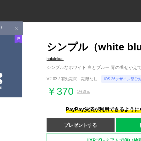
！
シンプル（white blue
hotatekun
シンプルなホワイト 白とブルー 青の着せかえ
V2.03 / 有効期間 - 期限なし
iOS 26デザイン部分
￥370
1%還元
PayPay決済が利用できるよう
プレゼントする
LYPプレミアムで使い放