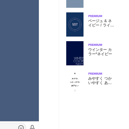
ベージュ & ネ
イビー / ライン
サークル
ウインター カ
ラー*ネイビー
みやすく つか
いやすく あき
ない -ver.2-