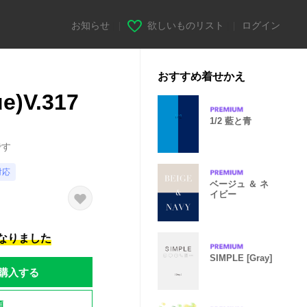
お知らせ
|
欲しいものリスト
|
ログイン
おすすめ着せかえ
)V.317
1/2 藍と青
です
対応
ベージュ ＆ ネ
イビー
になりました
SIMPLE [Gray]
購入する
題