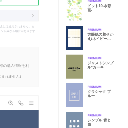
ドット10-水彩
画-
えには適用されません。ま
インが異なる場合があります。
方眼紙の着せか
え/ネイビーブ
ルー/ベージュ
ジャストシンプ
客様の購入情報を利
ル*カーキ
まれません)
クラシック ブ
ルー
シンプル 青と
白