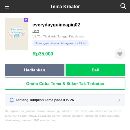
Tema Kreator
everydayguineapig02
Licht
V1.70 / Tidak Ada Tanggal Kedaluarsa
Dukungan Desain Sebagian di iOS 26
Rp35.000
Hadiahkan
Beli
Gratis Coba Tema & Stiker Tak Terbatas
Tentang Tampilan Tema pada iOS 26
Sebagian dari gambar berikut hanya digunakan di Toko Tema dan tidak akan muncul di
tema yang sebenarnya. Sebagian elemen desain mungkin tampak berbeda jika Anda
tidak menggunakan LINE versi terbaru.