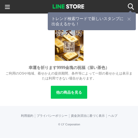
トレンド検索ワードで新しいスタンプに
出会えるかも！
幸運を祈ります9999金塊の祝福（深い茶色）
ご利用のOSや地域、着せかえの提供期間、条件等によって一部の着せかえは表示ま
たは利用できない場合があります。
他の商品を見る
|
|
|
利用規約
プライバシーポリシー
資金決済法に基づく表示
ヘルプ
©
LY Corporation