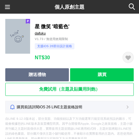
個人原創主題
星 微笑 '暗藍色'
daifuku
V1.73 / 無使用效期限制
支援iOS 26部分設計規格
NT$30
贈送禮物
購買
免費試用（主題及貼圖用到飽）
購買前請詳閱iOS 26 LINE主題規格說明
自LINE 9.12.0版本起，部分頁面、功能按鈕以及下方功能選單只能呈現系統預設的圖示，可
能會根據您的LINE版本及裝置機型而異。因平台開發商Apple, Google之政策規格，主題小舖
所刊載之主題封面僅供示意，實際套用主題並開啟LINE應用程式時，主題封面將顯示LINE預
設的綠色畫面。部分圖片僅供主題小舖刊載使用，不會顯示在實際套用的主題內。若您使用的
LINE非最新版本，部分畫面設計可能與下方示意圖有所不同。