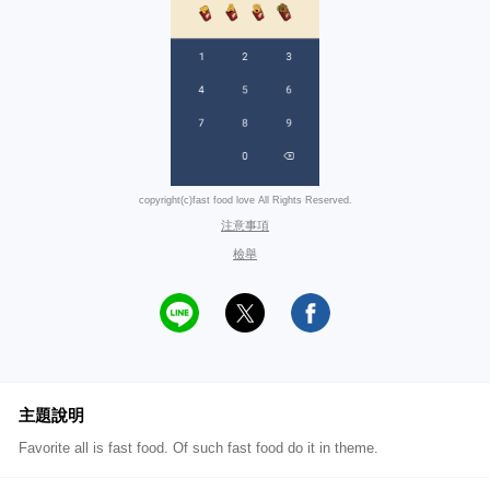
copyright(c)fast food love All Rights Reserved.
注意事項
檢舉
主題說明
Favorite all is fast food. Of such fast food do it in theme.